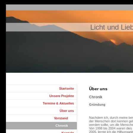
Licht und Lie
Über uns
Startseite
Unsere Projekte
Chronik
Termine & Aktuelles
Gründung
Über uns
Nachdem ich, durch meine beru
Vorstand
der Menschen dort kennen gele
werden sollte, um die Mensche
Chronik
Von 1998 bis 2004 waren dies 
2005, lernte ich die Hilfsorg