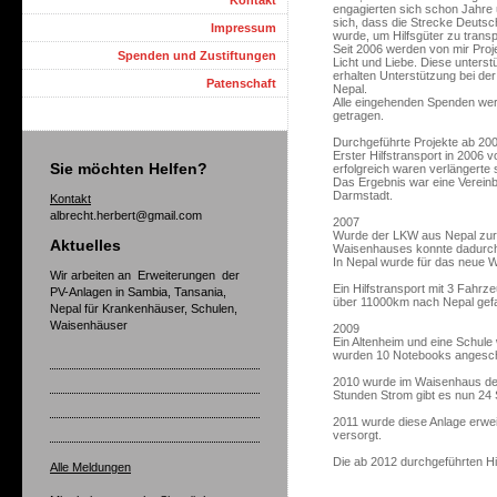
Kontakt
engagierten sich schon Jahr
sich, dass die Strecke Deuts
Impressum
wurde, um Hilfsgüter zu transp
Seit 2006 werden von mir Proje
Spenden und Zustiftungen
Licht und Liebe. Diese unterst
erhalten Unterstützung bei der
Patenschaft
Nepal.
Alle eingehenden Spenden werd
getragen.
Durchgeführte Projekte ab 200
Erster Hilfstransport in 2006
Sie möchten Helfen?
erfolgreich waren verlängerte 
Das Ergebnis war eine Verein
Darmstadt.
Kontakt
albrecht.herbert@gmail.com
2007
Wurde der LKW aus Nepal zurü
Aktuelles
Waisenhauses konnte dadurch
In Nepal wurde für das neue W
Wir arbeiten an Erweiterungen der
Ein Hilfstransport mit 3 Fahr
PV-Anlagen in Sambia, Tansania,
über 11000km nach Nepal gef
Nepal für Krankenhäuser, Schulen,
Waisenhäuser
2009
Ein Altenheim und eine Schule
wurden 10 Notebooks angesch
2010 wurde im Waisenhaus der 
Stunden Strom gibt es nun 24
2011 wurde diese Anlage erwei
versorgt.
Die ab 2012 durchgeführten Hil
Alle Meldungen