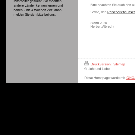
Mitarbeiter gesucht, Sie möchten
Bitte beachten Sie auch den a
andere Länder kennen lernen und
haben 2 bis 4 Wochen Zeit, dann
Sowie, den
Reisebericht unser
melden Sie sich bitte bei uns.
Stand 2020
Herbert Albrecht
Druckversion
|
Sitemap
© Licht und Liebe
Diese Homepage wurde mit
IONOS