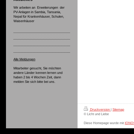
Wir arbeiten an Erweiterungen der
PV-Anlagen in Sambia, Tansania,
Nepal für Krankenhäuser, Schulen,
Waisenhäuser
Alle Meldungen
Mitarbeiter gesucht, Sie möchten
andere Länder kennen lernen und
haben 2 bis 4 Wochen Zeit, dann
melden Sie sich bitte bei uns.
Druckversion
|
Sitemap
© Licht und Liebe
Diese Homepage wurde mit
IONOS