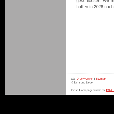
geschlossen. Wir m
hoffen in 2026 nach
Druckversion
|
Sitemap
© Licht und Liebe
Diese Homepage wurde mit
IONOS