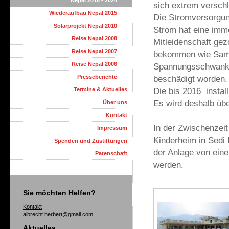
Nepal 2016 - 2024
sich extrem verschl
Wiederaufbau Nepal 2015
Die Stromversorgung
Solarprojekt Nepal 2010
Strom hat eine imm
Reise Nepal 2008
Mitleidenschaft gez
Reise Nepal 2007
bekommen wie Sambi
Reise Nepal 2006
Spannungsschwanku
Presseberichte
beschädigt worden.
Die bis 2016 instal
Termine & Aktuelles
Es wird deshalb übe
Über uns
Kontakt
In der Zwischenzeit
Impressum
Kinderheim in Sedi 
Spenden und Zustiftungen
der Anlage von ein
Patenschaft
werden.
Sie möchten Helfen?
Kontakt
albrecht.herbert@gmail.com
Aktuelles